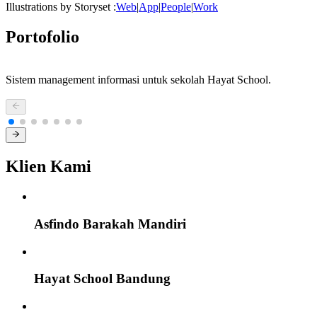
Illustrations by Storyset :
Web
|
App
|
People
|
Work
Portofolio
Sistem management informasi untuk sekolah Hayat School.
Klien Kami
Asfindo Barakah Mandiri
Hayat School Bandung